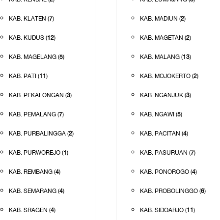
KAB. KLATEN (
7
)
KAB. MADIUN (
2
)
KAB. KUDUS (
12
)
KAB. MAGETAN (
2
)
KAB. MAGELANG (
5
)
KAB. MALANG (
13
)
KAB. PATI (
11
)
KAB. MOJOKERTO (
2
)
KAB. PEKALONGAN (
3
)
KAB. NGANJUK (
3
)
KAB. PEMALANG (
7
)
KAB. NGAWI (
5
)
KAB. PURBALINGGA (
2
)
KAB. PACITAN (
4
)
KAB. PURWOREJO (
1
)
KAB. PASURUAN (
7
)
KAB. REMBANG (
4
)
KAB. PONOROGO (
4
)
KAB. SEMARANG (
4
)
KAB. PROBOLINGGO (
6
)
KAB. SRAGEN (
4
)
KAB. SIDOARJO (
11
)