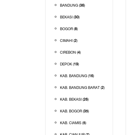
BANDUNG (
36
)
BEKASI (
30
)
BOGOR (
8
)
CIMAHI (
2
)
CIREBON (
4
)
DEPOK (
19
)
KAB. BANDUNG (
16
)
KAB. BANDUNG BARAT (
2
)
KAB. BEKASI (
26
)
KAB. BOGOR (
35
)
KAB. CIAMIS (
5
)
KAB. CIANJUR (
7
)