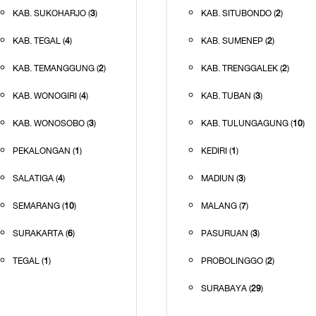
KAB. SUKOHARJO (
3
)
KAB. SITUBONDO (
2
)
KAB. TEGAL (
4
)
KAB. SUMENEP (
2
)
KAB. TEMANGGUNG (
2
)
KAB. TRENGGALEK (
2
)
KAB. WONOGIRI (
4
)
KAB. TUBAN (
3
)
KAB. WONOSOBO (
3
)
KAB. TULUNGAGUNG (
10
)
PEKALONGAN (
1
)
KEDIRI (
1
)
SALATIGA (
4
)
MADIUN (
3
)
SEMARANG (
10
)
MALANG (
7
)
SURAKARTA (
6
)
PASURUAN (
3
)
TEGAL (
1
)
PROBOLINGGO (
2
)
SURABAYA (
29
)