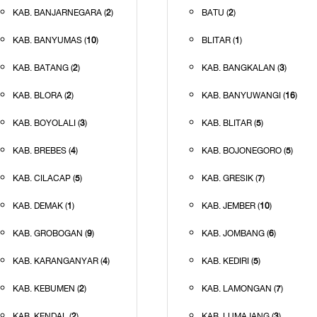
KAB. BANJARNEGARA (
2
)
BATU (
2
)
KAB. BANYUMAS (
10
)
BLITAR (
1
)
KAB. BATANG (
2
)
KAB. BANGKALAN (
3
)
KAB. BLORA (
2
)
KAB. BANYUWANGI (
16
)
KAB. BOYOLALI (
3
)
KAB. BLITAR (
5
)
KAB. BREBES (
4
)
KAB. BOJONEGORO (
5
)
KAB. CILACAP (
5
)
KAB. GRESIK (
7
)
KAB. DEMAK (
1
)
KAB. JEMBER (
10
)
KAB. GROBOGAN (
9
)
KAB. JOMBANG (
6
)
KAB. KARANGANYAR (
4
)
KAB. KEDIRI (
5
)
KAB. KEBUMEN (
2
)
KAB. LAMONGAN (
7
)
KAB. KENDAL (
2
)
KAB. LUMAJANG (
3
)